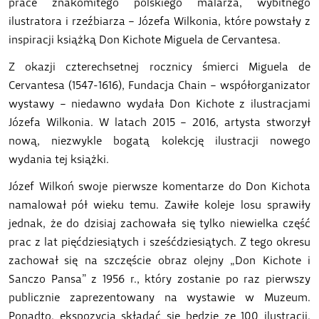
prace znakomitego polskiego malarza, wybitnego
ilustratora i rzeźbiarza – Józefa Wilkonia, które powstały z
inspiracji książką Don Kichote Miguela de Cervantesa.
Z okazji czterechsetnej rocznicy śmierci Miguela de
Cervantesa (1547-1616), Fundacja Chain – współorganizator
wystawy – niedawno wydała Don Kichote z ilustracjami
Józefa Wilkonia. W latach 2015 – 2016, artysta stworzył
nową, niezwykle bogatą kolekcję ilustracji nowego
wydania tej książki.
Józef Wilkoń swoje pierwsze komentarze do Don Kichota
namalował pół wieku temu. Zawiłe koleje losu sprawiły
jednak, że do dzisiaj zachowała się tylko niewielka część
prac z lat pięćdziesiątych i sześćdziesiątych. Z tego okresu
zachował się na szczęście obraz olejny „Don Kichote i
Sanczo Pansa” z 1956 r., który zostanie po raz pierwszy
publicznie zaprezentowany na wystawie w Muzeum.
Ponadto, ekspozycja składać się będzie ze 100 ilustracji,