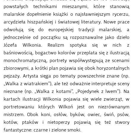
powstałych technikami mieszanymi, które stanowią
malarskie dopełnienie książki o najsławniejszym rycerzu,
arcydzieła hiszpańskiej i światowej literatury. Nowe prace
odwołują się do europejskiej tradycji malarskiej, a
jednocześnie od początku są rozpoznawalne jako dzieło
Józefa Wilkonia. Realizm spotyka się w nich z
baśniowością, bogactwo kolorów przeplata się z ilustracją
monochromatyczną, portrety współwystępują ze scenami
zbiorowymi, a krótki plan pojawia się obok horyzontalnych
pejzaży. Artysta sięga po tematy powszechnie znane (np.
„Walka z wiatrakiem”), ale też odważnie interpretuje sceny
nieznane (np. „Walka z kotami”, „Pojedynek z lwem”). Na
kartach ilustracji Wilkonia pojawia się wiele zwierząt, w
portretowaniu których Wilkoń jest on niezrównanym
mistrzem. Obok koni, osłów, byków, owiec, świń, psów,
kotów, ptaków i nietoperzy pojawią się też stwory
fantastyczne: czarne i zielone smoki.