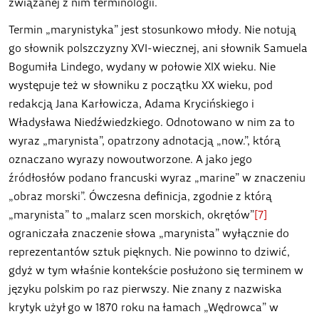
związanej z nim terminologii.
Termin „marynistyka” jest stosunkowo młody. Nie notują
go słownik polszczyzny XVI-wiecznej, ani słownik Samuela
Bogumiła Lindego, wydany w połowie XIX wieku. Nie
występuje też w słowniku z początku XX wieku, pod
redakcją Jana Karłowicza, Adama Krycińskiego i
Władysława Niedźwiedzkiego. Odnotowano w nim za to
wyraz „marynista”, opatrzony adnotacją „now.”, którą
oznaczano wyrazy nowoutworzone. A jako jego
źródłosłów podano francuski wyraz „marine” w znaczeniu
„obraz morski”. Ówczesna definicja, zgodnie z którą
„marynista” to „malarz scen morskich, okrętów”
[7]
ograniczała znaczenie słowa „marynista” wyłącznie do
reprezentantów sztuk pięknych. Nie powinno to dziwić,
gdyż w tym właśnie kontekście posłużono się terminem w
języku polskim po raz pierwszy. Nie znany z nazwiska
krytyk użył go w 1870 roku na łamach „Wędrowca” w