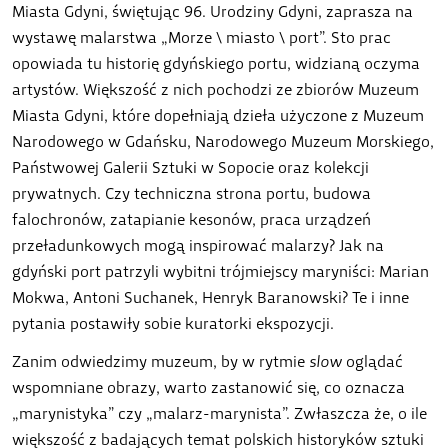
Miasta Gdyni, świętując 96. Urodziny Gdyni, zaprasza na
wystawę malarstwa „Morze \ miasto \ port”. Sto prac
opowiada tu historię gdyńskiego portu, widzianą oczyma
artystów. Większość z nich pochodzi ze zbiorów Muzeum
Miasta Gdyni, które dopełniają dzieła użyczone z Muzeum
Narodowego w Gdańsku, Narodowego Muzeum Morskiego,
Państwowej Galerii Sztuki w Sopocie oraz kolekcji
prywatnych. Czy techniczna strona portu, budowa
falochronów, zatapianie kesonów, praca urządzeń
przeładunkowych mogą inspirować malarzy? Jak na
gdyński port patrzyli wybitni trójmiejscy maryniści: Marian
Mokwa, Antoni Suchanek, Henryk Baranowski? Te i inne
pytania postawiły sobie kuratorki ekspozycji.
Zanim odwiedzimy muzeum, by w rytmie
slow
oglądać
wspomniane obrazy, warto zastanowić się, co oznacza
„marynistyka” czy „malarz-marynista”. Zwłaszcza że, o ile
większość z badających temat polskich historyków sztuki