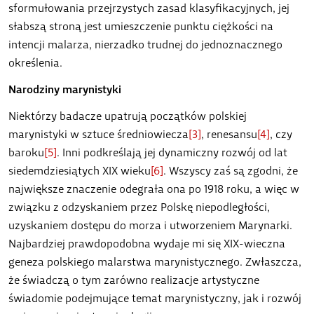
sformułowania przejrzystych zasad klasyfikacyjnych, jej
słabszą stroną jest umieszczenie punktu ciężkości na
intencji malarza, nierzadko trudnej do jednoznacznego
określenia.
Narodziny marynistyki
Niektórzy badacze upatrują początków polskiej
marynistyki w sztuce średniowiecza
[3]
, renesansu
[4]
, czy
baroku
[5]
. Inni podkreślają jej dynamiczny rozwój od lat
siedemdziesiątych XIX wieku
[6]
. Wszyscy zaś są zgodni, że
największe znaczenie odegrała ona po 1918 roku, a więc w
związku z odzyskaniem przez Polskę niepodległości,
uzyskaniem dostępu do morza i utworzeniem Marynarki.
Najbardziej prawdopodobna wydaje mi się XIX-wieczna
geneza polskiego malarstwa marynistycznego. Zwłaszcza,
że świadczą o tym zarówno realizacje artystyczne
świadomie podejmujące temat marynistyczny, jak i rozwój