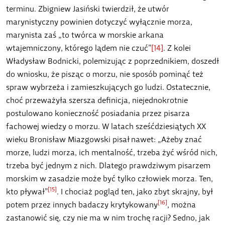
terminu. Zbigniew Jasiński twierdził, że utwór
marynistyczny powinien dotyczyć wyłącznie morza,
marynista zaś „to twórca w morskie arkana
wtajemniczony, którego lądem nie czuć”
[14]
. Z kolei
Władysław Bodnicki, polemizując z poprzednikiem, doszedł
do wniosku, że pisząc o morzu, nie sposób pominąć też
spraw wybrzeża i zamieszkujących go ludzi. Ostatecznie,
choć przeważyła szersza definicja, niejednokrotnie
postulowano konieczność posiadania przez pisarza
fachowej wiedzy o morzu. W latach sześćdziesiątych XX
wieku Bronisław Miazgowski pisał nawet: „Ażeby znać
morze, ludzi morza, ich mentalność, trzeba żyć wśród nich,
trzeba być jednym z nich. Dlatego prawdziwym pisarzem
morskim w zasadzie może być tylko człowiek morza. Ten,
[15]
kto pływał”
. I chociaż pogląd ten, jako zbyt skrajny, był
[16]
potem przez innych badaczy krytykowany
, można
zastanowić się, czy nie ma w nim trochę racji? Sedno, jak