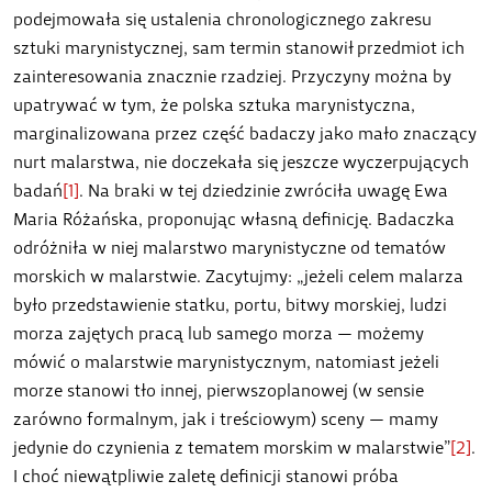
podejmowała się ustalenia chronologicznego zakresu
sztuki marynistycznej, sam termin stanowił przedmiot ich
zainteresowania znacznie rzadziej. Przyczyny można by
upatrywać w tym, że polska sztuka marynistyczna,
marginalizowana przez część badaczy jako mało znaczący
nurt malarstwa, nie doczekała się jeszcze wyczerpujących
badań
[1]
. Na braki w tej dziedzinie zwróciła uwagę Ewa
Maria Różańska, proponując własną definicję. Badaczka
odróżniła w niej malarstwo marynistyczne od tematów
morskich w malarstwie. Zacytujmy: „jeżeli celem malarza
było przedstawienie statku, portu, bitwy morskiej, ludzi
morza zajętych pracą lub samego morza — możemy
mówić o malarstwie marynistycznym, natomiast jeżeli
morze stanowi tło innej, pierwszoplanowej (w sensie
zarówno formalnym, jak i treściowym) sceny — mamy
jedynie do czynienia z tematem morskim w malarstwie”
[2]
.
I choć niewątpliwie zaletę definicji stanowi próba