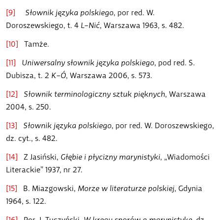
[9]
Słownik języka polskiego
, por red. W.
Doroszewskiego, t. 4
L–Nić
, Warszawa 1963, s. 482.
[10]
Tamże.
[11]
Uniwersalny słownik języka polskiego
, pod red. S.
Dubisza, t. 2
K–Ó
, Warszawa 2006, s. 573.
[12]
Słownik terminologiczny sztuk pięknych
, Warszawa
2004, s. 250.
[13]
Słownik języka polskiego
, por red. W. Doroszewskiego,
dz. cyt., s. 482.
[14]
Z Jasiński,
Głębie i płycizny marynistyki
, „Wiadomości
Literackie” 1937, nr 27.
[15]
B. Miazgowski,
Morze w literaturze polskiej
, Gdynia
1964, s. 122.
[16]
Por. J. Tuczyński,
W kręgu sporów o marynistykę
, dz.