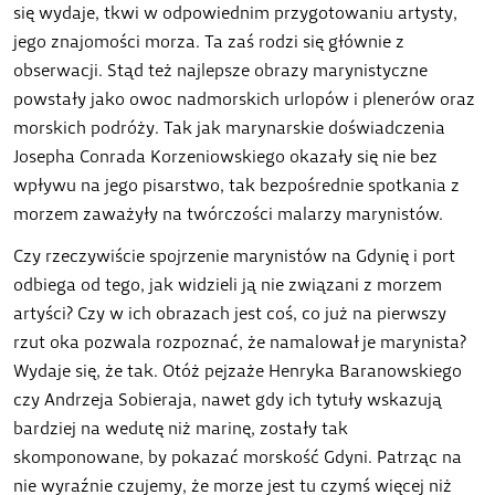
się wydaje, tkwi w odpowiednim przygotowaniu artysty,
jego znajomości morza. Ta zaś rodzi się głównie z
obserwacji. Stąd też najlepsze obrazy marynistyczne
powstały jako owoc nadmorskich urlopów i plenerów oraz
morskich podróży. Tak jak marynarskie doświadczenia
Josepha Conrada Korzeniowskiego okazały się nie bez
wpływu na jego pisarstwo, tak bezpośrednie spotkania z
morzem zaważyły na twórczości malarzy marynistów.
Czy rzeczywiście spojrzenie marynistów na Gdynię i port
odbiega od tego, jak widzieli ją nie związani z morzem
artyści? Czy w ich obrazach jest coś, co już na pierwszy
rzut oka pozwala rozpoznać, że namalował je marynista?
Wydaje się, że tak. Otóż pejzaże Henryka Baranowskiego
czy Andrzeja Sobieraja, nawet gdy ich tytuły wskazują
bardziej na wedutę niż marinę, zostały tak
skomponowane, by pokazać morskość Gdyni. Patrząc na
nie wyraźnie czujemy, że morze jest tu czymś więcej niż