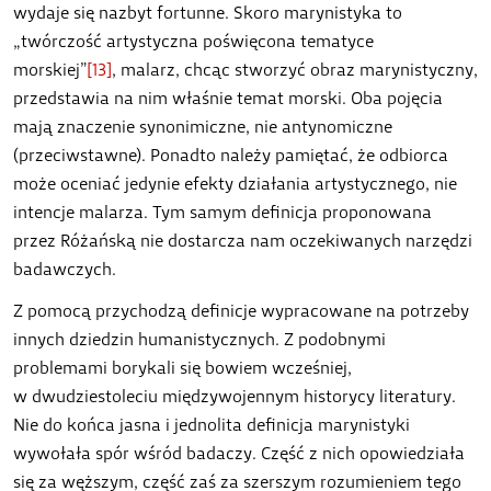
wydaje się nazbyt fortunne. Skoro marynistyka to
„twórczość artystyczna poświęcona tematyce
morskiej”
[13]
, malarz, chcąc stworzyć obraz marynistyczny,
przedstawia na nim właśnie temat morski. Oba pojęcia
mają znaczenie synonimiczne, nie antynomiczne
(przeciwstawne). Ponadto należy pamiętać, że odbiorca
może oceniać jedynie efekty działania artystycznego, nie
intencje malarza. Tym samym definicja proponowana
przez Różańską nie dostarcza nam oczekiwanych narzędzi
badawczych.
Z pomocą przychodzą definicje wypracowane na potrzeby
innych dziedzin humanistycznych. Z podobnymi
problemami borykali się bowiem wcześniej,
w dwudziestoleciu międzywojennym historycy literatury.
Nie do końca jasna i jednolita definicja marynistyki
wywołała spór wśród badaczy. Część z nich opowiedziała
się za węższym, część zaś za szerszym rozumieniem tego