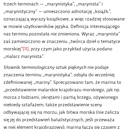
trzech terminach — „marynistyka”, „marynista” i
„marynistyczny” — umieszczono adnotację „książk.”,
oznaczającą wyrazy książkowe, a więc rzadziej stosowane
w mowie użytkowników języka. Definicja interesującego
nas terminu pozostała nie zmieniona. Wyraz „marynista”
zaś zamieszczono w znaczeniu „twórca dzieł o tematyce
morskiej”
[11]
, przy czym jako przykład użycia podano
„malarz marynista”.
Słownik terminologiczny sztuk pięknych
nie podaje
znaczenia terminu „marynistyka”, odsyła do wcześniej
zdefiniowanej „mariny”. Sprecyzowano tam, że marina to
„przedstawienie malarskie krajobrazu morskiego, jak np.
morza z łodziami, okrętami i partią brzegu, ożywionego
niekiedy sztafażem; także przedstawienie sceny
odbywającej się na morzu, jak bitwa morska (nie zalicza
się jej do przedstawień batalistycznych, jeśli przeważa
w niej element krajobrazowy); marina łączy się czasem z