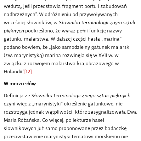
wedutą, jeśli przedstawia fragment portu i zabudowań
nadbrzeżnych”. W odróżnieniu od przywoływanych
wcześniej słowników, w
Słowniku terminologicznym sztuk
pięknych
podkreślono, że wyraz pełni funkcję nazwy
gatunku malarstwa. W dalszej części hasła „marina”
podano bowiem, że „jako samodzielny gatunek malarski
(zw. marynistyką) marina rozwinęła się w XVII w. w
związku z rozwojem malarstwa krajobrazowego w
Holandii”
[12]
.
W morzu słów
Definicja ze
Słownika terminologicznego sztuk pięknych
czyni więc z „marynistyki” określenie gatunkowe, nie
rozstrzyga jednak wątpliwości, które zasygnalizowała Ewa
Maria Różańska. Co więcej, po lekturze haseł
słownikowych już samo proponowane przez badaczkę
przeciwstawienie marynistyki tematowi morskiemu nie