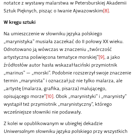
notatce z wystawy malarstwa w Petersburskiej Akademii
Sztuk Pięknych, pisząc o Iwanie Ajwazowskim
[8]
.
W kręgu sztuki
Na umieszczenie w słowniku języka polskiego
„marynistyka” musiała zaczekać do II połowy XX wieku.
Odnotowano ją wówczas w znaczeniu „twórczość
artystyczna poświęcona tematyce morskiej”
[9]
, a jako
źródłosłów autor hasła wskazał łaciński przymiotnik
„marinus” — „morski”. Podobnie rozszerzył swoje znaczenie
termin „marynista” i oznaczał już nie tylko malarza, ale
„artystę (malarza, grafika, pisarza) malującego,
opisującego morze”
[10]
. Obok „marynistyki” i „marynisty”
wystąpił też przymiotnik „marynistyczny”, którego
wcześniejsze słowniki nie podawały.
Z kolei w opublikowanym w ubiegłej dekadzie
Uniwersalnym słowniku języka polskiego
przy wszystkich