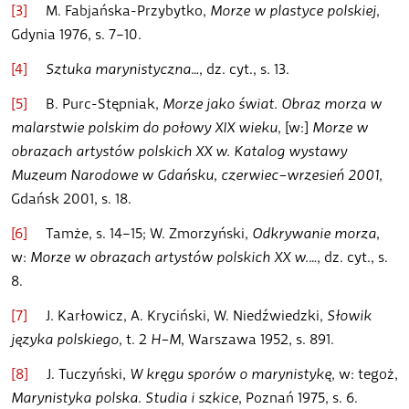
[3]
M. Fabjańska-Przybytko,
Morze w plastyce polskiej
,
Gdynia 1976, s. 7–10.
[4]
Sztuka marynistyczna…
, dz. cyt., s. 13.
[5]
B. Purc-Stępniak,
Morze jako świat. Obraz morza w
malarstwie polskim do połowy XIX wieku
, [w:]
Morze w
obrazach artystów polskich XX w. Katalog wystawy
Muzeum Narodowe w Gdańsku, czerwiec–wrzesień 2001
,
Gdańsk 2001, s. 18.
[6]
Tamże, s. 14–15; W. Zmorzyński,
Odkrywanie morza
,
w:
Morze w obrazach artystów polskich XX w.…
, dz. cyt., s.
8.
[7]
J. Karłowicz, A. Kryciński, W. Niedźwiedzki,
Słowik
języka polskiego
, t. 2
H–M
, Warszawa 1952, s. 891.
[8]
J. Tuczyński,
W kręgu sporów o marynistykę
, w: tegoż,
Marynistyka polska. Studia i szkice
, Poznań 1975, s. 6.